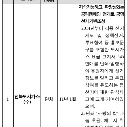
(
직급
)
지속가능하고 확장성있는
공익캠페인 전개로 공명
선거 기반조성
-
2014
년부터 각종 선거
제도 및 정책선거
,
투표참여 등
홍보문
구를 포함한 도시가
스 요금 고지서
545
만매를
인쇄
·
발행하
여 유권자에게 선거
정보를 알리고 투표
참여를 유도하는 등
선거에 대한 관심제
전북도시
가스
1
단체
11
년
1
월
고에 크게 기여하였
(
주
)
으며
,
- 23
년째
‘
사랑의 쌀
’
나
눔 후원
,
에너지 취