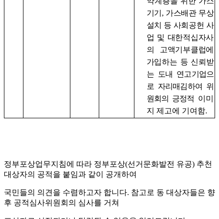
약계층을
위한 가스
기기
,
가스배관 무상
설치 등 사회공헌 사
업
및 대한적십자사
의 고액기부클럽에
가입하는 등 신뢰
받
는 도내 연고기업으
로 자리매김하여 위
원회의 긍정적
이미
지 제고에 기여함
.
정부포상업무지침에 따라 정부포상(선거문화발전 유공) 추천
대상자의 공적을 붙임과 같이 공개하여
국민들의 의견을 수렴하고자 합니다. 참고로 동 대상자들은 향
후 공적심사위원회의 심사를 거쳐