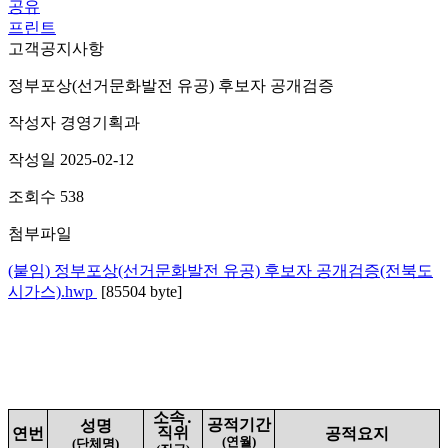
공유
프린트
고객공지사항
정부포상(선거문화발전 유공) 후보자 공개검증
작성자
경영기획과
작성일
2025-02-12
조회수
538
첨부파일
(붙임) 정부포상(선거문화발전 유공) 후보자 공개검증(전북도
시가스).hwp
[85504 byte]
소속
․
공적기간
성명
직위
연번
공적요지
(
연
월
)
(
단체명
)